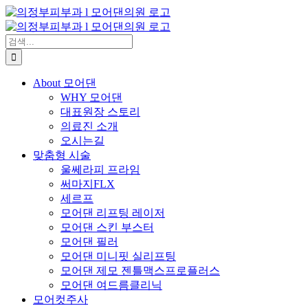
콘
텐
츠
검
로
색:
건
About 모어댄
너
WHY 모어댄
뛰
대표원장 스토리
기
의료진 소개
오시는길
맞춤형 시술
울쎄라피 프라임
써마지FLX
세르프
모어댄 리프팅 레이저
모어댄 스킨 부스터
모어댄 필러
모어댄 미니핏 실리프팅
모어댄 제모 젠틀맥스프로플러스
모어댄 여드름클리닉
모어컷주사