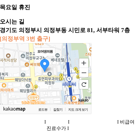
목요일 휴진
오시는 길
경기도 의정부시 의정부동 시민로 81, 서부타워 7층
[의정부역 3번 출구]
모어댄의원
로드뷰
길찾기
지도 크게 보기
개인정보 취급방침
I
이용약관
I
이메일 무단수집거부
I 비급여
진료수가 I
병원 소개